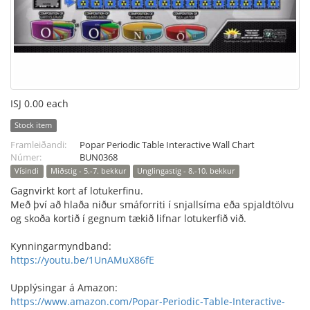
ISJ 0.00 each
Stock item
Framleiðandi:
Popar Periodic Table Interactive Wall Chart
Númer:
BUN0368
Vísindi
Miðstig - 5.-7. bekkur
Unglingastig - 8.-10. bekkur
Gagnvirkt kort af lotukerfinu.
Með því að hlaða niður smáforriti í snjallsíma eða spjaldtölvu
og skoða kortið í gegnum tækið lifnar lotukerfið við.
Kynningarmyndband:
https://youtu.be/1UnAMuX86fE
Upplýsingar á Amazon:
https://www.amazon.com/Popar-Periodic-Table-Interactive-