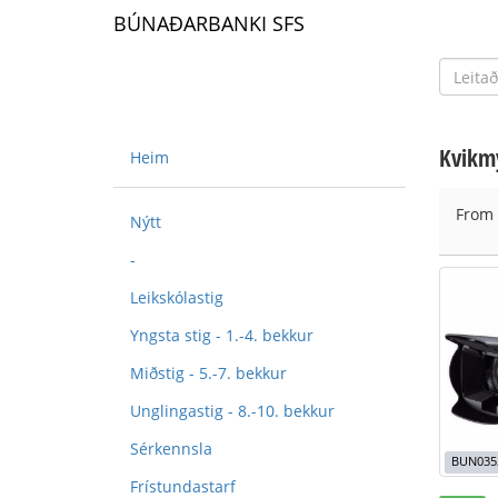
BÚNAÐARBANKI SFS
Kvikm
Heim
From
Nýtt
-
Leikskólastig
Yngsta stig - 1.-4. bekkur
Miðstig - 5.-7. bekkur
Unglingastig - 8.-10. bekkur
Sérkennsla
BUN035
Frístundastarf