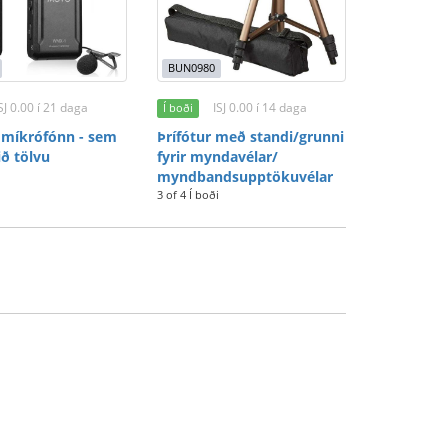
BUN0980
SJ 0.00 í 21 daga
ISJ 0.00 í 14 daga
Í boði
 míkrófónn - sem
Þrífótur með standi/grunni
ið tölvu
fyrir myndavélar/
myndbandsupptökuvélar
3 of 4 Í boði