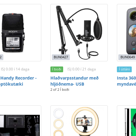
2
BUN0427
BUN0649
ISJ 0.00 í 14 daga
ISJ 0.00 í 21 daga
Í boði
Í útláni
Handy Recorder -
Hlaðvarpsstandur með
Insta 360
pptökutæki
hljóðnema- USB
myndavé
2 of 2 Í boði