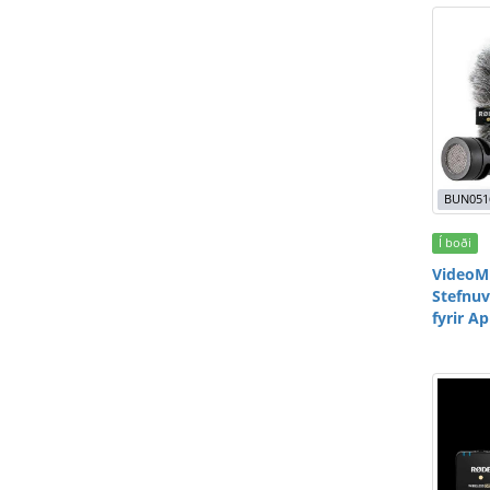
BUN051
Í boði
VideoMi
Stefnuv
fyrir Ap