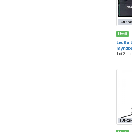
BUN090
Í boði
LedGo 
myndba
1 of 2 Í bo
BUN020