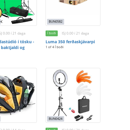
BUN0582
SJ 0.00 í 21 daga
ISJ 0.00 í 21 daga
Í boði
astúdíó í tösku -
Luma 350 ferðaskjávarpi
 baktjaldi og
1 of 4 Í boði
BUN0424