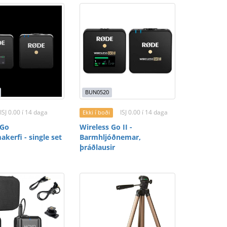
BUN0520
ISJ 0.00 í 14 daga
ISJ 0.00 í 14 daga
Ekki í boði
 Go
Wireless Go II -
kerfi - single set
Barmhljóðnemar,
þráðlausir