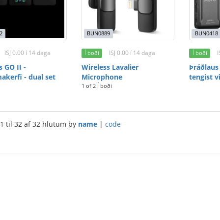
2
BUN0889
BUN0418
ISJ 0.00 í 14 daga
ISJ 0.00 í 14 daga
I
Í boði
Í boði
 GO II -
Wireless Lavalier
Þráðlaus
akerfi - dual set
Microphone
tengist v
1 of 2 Í boði
 1 til 32 af 32 hlutum by
name
|
code