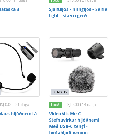
SJ 0.00 í 14 daga
ISJ 0.00 í 21 daga
Í boði
ataska 3
Sjálfuljós - hringljós - Selfie
light - stærri gerð
BUN0519
ISJ 0.00 í 21 daga
ISJ 0.00 í 14 daga
Í boði
laus hljóðnemi á
VideoMic Me-C -
Stefnuvirkur hljóðnemi
Með USB-C tengi -
ferðahljóðneminn