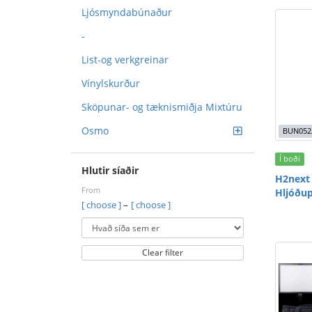
Ljósmyndabúnaður
-
List-og verkgreinar
Vínylskurður
Sköpunar- og tæknismiðja Mixtúru
Osmo
BUN052
Í boði
Hlutir síaðir
H2next 
From
Hljóðu
–
[ choose ]
[ choose ]
Clear filter