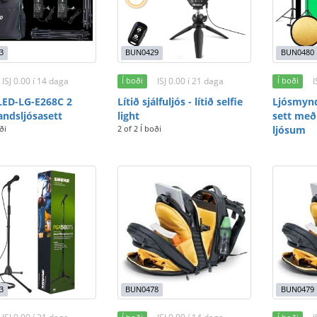
3
BUN0429
BUN0480
ISJ 0.00 í 14 daga
ISJ 0.00 í 21 daga
I
Í boði
Í boði
LED-LG-E268C 2
Lítið sjálfuljós - lítið selfie
Ljósmynd
ndsljósasett
light
sett með
ði
2 of 2 Í boði
ljósum
3
BUN0478
BUN0479