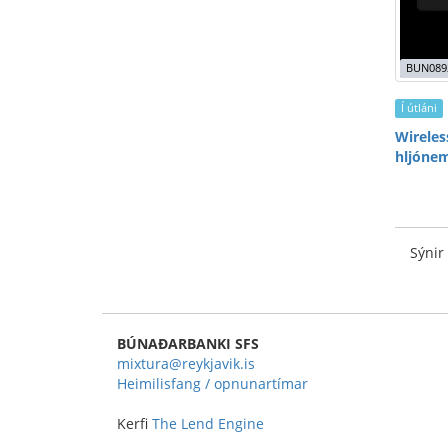
BUN089
Í útláni
Wireless
hljónem
Sýnir
BÚNAÐARBANKI SFS
mixtura@reykjavik.is
Heimilisfang / opnunartímar
Kerfi
The Lend Engine