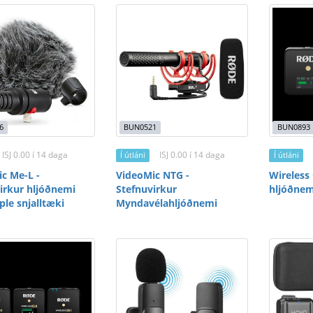
6
BUN0521
BUN0893
ISJ 0.00 í 14 daga
ISJ 0.00 í 14 daga
Í útláni
Í útláni
c Me-L -
VideoMic NTG -
Wireless
irkur hljóðnemi
Stefnuvirkur
hljóðnema
ple snjalltæki
Myndavélahljóðnemi