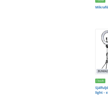
Í boði
Mikraf
BUN042
Í boði
Sjálfulj
light - 