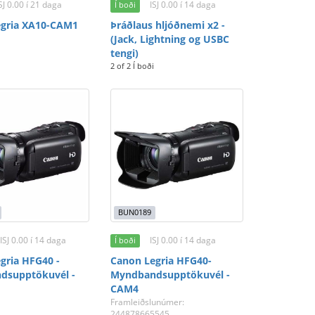
SJ 0.00 í 21 daga
ISJ 0.00 í 14 daga
Í boði
egria XA10-CAM1
Þráðlaus hljóðnemi x2 -
(Jack, Lightning og USBC
tengi)
2 of 2 Í boði
BUN0189
ISJ 0.00 í 14 daga
ISJ 0.00 í 14 daga
Í boði
gria HFG40 -
Canon Legria HFG40-
dsupptökuvél -
Myndbandsupptökuvél -
CAM4
Framleiðslunúmer:
244878665545