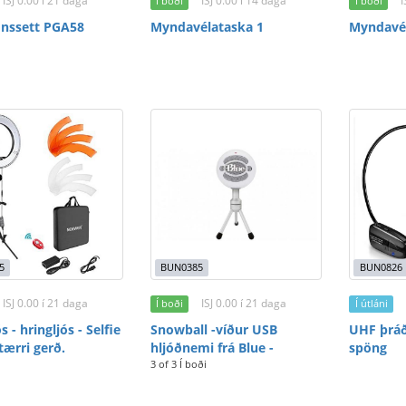
ISJ 0.00 í 21 daga
ISJ 0.00 í 14 daga
I
Í boði
Í boði
ónssett PGA58
Myndavélataska 1
Myndavél
5
BUN0385
BUN0826
ISJ 0.00 í 21 daga
ISJ 0.00 í 21 daga
Í boði
Í útláni
ós - hringljós - Selfie
Snowball -víður USB
UHF þráð
stærri gerð.
hljóðnemi frá Blue -
spöng
3 of 3 Í boði