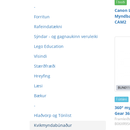
Í boði
-
Canon L
Myndba
Forritun
CAM2
Rafeindatækni
Sýndar - og gagnaukinn veruleiki
Lego Education
Vísindi
Stærðfræði
Hreyfing
Læsi
BUN011
Bækur
Í útláni
-
360° m
Gear 36
Hlaðvörp og Tónlist
Framleið
B06XR9S
Kvikmyndabúnaður