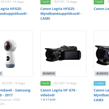
ISJ 0.00 í 14 daga
ISJ 0.00 í 14 daga
I
Í boði
Í boði
egria HFG25-
Canon Legria HFG25-
Canon L
ndsupptökuvél -
Myndbandsupptökuvél -
CAM5
1
BUN0918
BUN0353
ISJ 0.00 í 14 daga
ISJ 0.00 í 14 daga
Í boði
Í útláni
yndavél - Samsung
Canon Legria HF G70 -
Canon Le
0 - 2017
vídeóvél
Myndban
slunúmer: ASIN
1 of 2 Í boði
CAM3
GXL